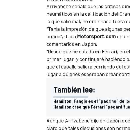
Arrivabene señaló que las críticas dir
FÓRMULA E
neumáticos en la calificación del Gran
lo que salió mal, no eran nada fuera 
"Tenía la impresión de que algunas p
crítica", dijo a
Motorsport.com
en una
comentarios en Japón.
"Desde que he estado en Ferrari, en e
primer lugar, y continuaré haciéndolo
que el caballo saliera corriendo del
lugar a quienes esperaban crear contr
También lee:
WRC
Hamilton: Fangio es el "padrino" de lo
Hamilton cree que Ferrari "pegará fu
Aunque Arrivabene
dijo en Japón que
claro que tales discusiones son norm