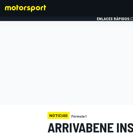
ENLACES RÁPIDOS:
C
FÓRMULA 1
NOTICIAS
Fórmula 1
ARRIVABENE INS