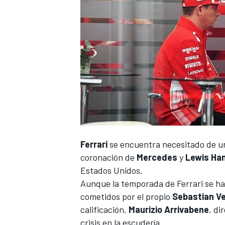
NASCAR CUP
Ferrari
se encuentra necesitado de un
coronación de
Mercedes
y
Lewis Ha
Estados Unidos.
Aunque la temporada de Ferrari se ha v
cometidos por el propio
Sebastian Ve
calificación,
Maurizio Arrivabene
, di
crisis en la escudería.