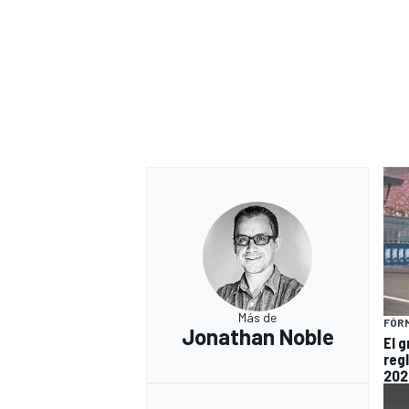
Más de
FÓRM
Jonathan Noble
El 
reg
202