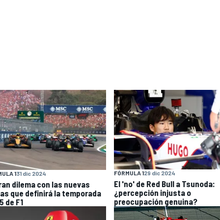
FÓRMULA 1
29 dic 2024
ULA 1
31 dic 2024
El 'no' de Red Bull a Tsunoda:
gran dilema con las nuevas
¿percepción injusta o
las que definirá la temporada
preocupación genuina?
5 de F1