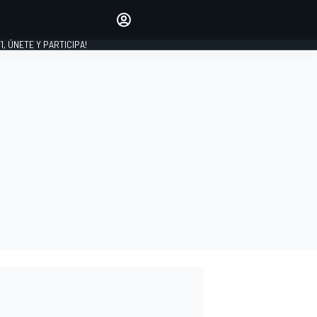
favoritos
Haz que se oiga tu voz
comentando artículos.
1, ÚNETE Y PARTICIPA!
INICIAR SESIÓN
EDICIÓN
LATINOAMÉRICA