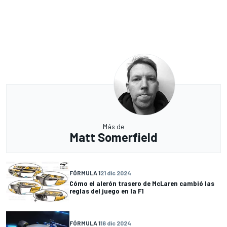
Más de
Matt Somerfield
FÓRMULA 1
21 dic 2024
Cómo el alerón trasero de McLaren cambió las
reglas del juego en la F1
FÓRMULA 1
16 dic 2024