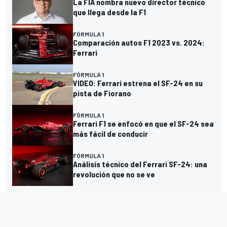
La FIA nombra nuevo director técnico
que llega desde la F1
FÓRMULA 1
Comparación autos F1 2023 vs. 2024:
Ferrari
FÓRMULA 1
VIDEO: Ferrari estrena el SF-24 en su
pista de Fiorano
FÓRMULA 1
Ferrari F1 se enfocó en que el SF-24 sea
más fácil de conducir
FÓRMULA 1
Análisis técnico del Ferrari SF-24: una
revolución que no se ve