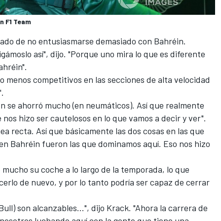
in F1 Team
idado de no entusiasmarse demasiado con Bahréin.
gámoslo así", dijo. "Porque uno mira lo que es diferente
ahréin".
o menos competitivos en las secciones de alta velocidad
".
n se ahorró mucho (en neumáticos). Así que realmente
e nos hizo ser cautelosos en lo que vamos a decir y ver".
nea recta. Así que básicamente las dos cosas en las que
en Bahréin fueron las que dominamos aquí. Eso nos hizo
 mucho su coche a lo largo de la temporada, lo que
cerlo de nuevo, y por lo tanto podría ser capaz de cerrar
ull) son alcanzables...", dijo Krack. "Ahora la carrera de
 nosotros luchando aquí con la gente que tiene una