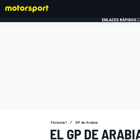
ENLACES RÁPIDOS:
C
FÓRMULA 1
Fórmula 1
GP de Arabia
EL GP DE ARABI