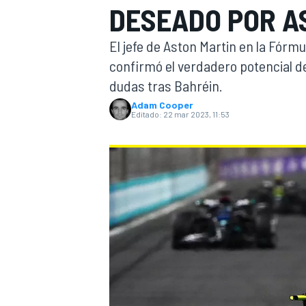
DESEADO POR A
INDYCAR
El jefe de Aston Martin en la Fórmu
confirmó el verdadero potencial d
dudas tras Bahréin.
Adam Cooper
Editado:
22 mar 2023, 11:53
MOTOGP