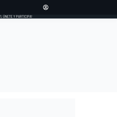
favoritos
Haz que se oiga tu voz
comentando artículos.
1, ÚNETE Y PARTICIPA!
INICIAR SESIÓN
EDICIÓN
LATINOAMÉRICA