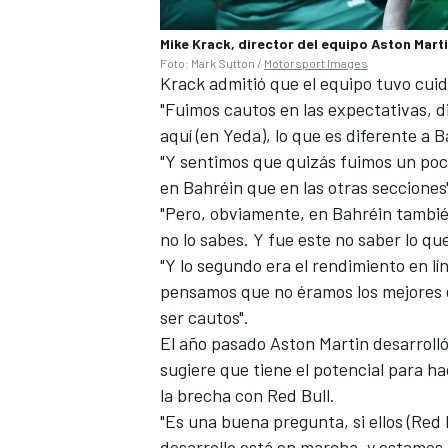
Mike Krack, director del equipo Aston Mart
Foto: Mark Sutton /
Motorsport Images
Krack admitió que el equipo tuvo cu
"Fuimos cautos en las expectativas, di
aquí (en Yeda), lo que es diferente a B
"Y sentimos que quizás fuimos un poc
en Bahréin que en las otras secciones
"Pero, obviamente, en Bahréin tambié
no lo sabes. Y fue este no saber lo qu
"Y lo segundo era el rendimiento en lí
MÁS CATEGORÍAS
pensamos que no éramos los mejores 
ser cautos".
El año pasado Aston Martin desarrolló
sugiere que tiene el potencial para ha
la brecha con Red Bull.
"Es una buena pregunta, si ellos (Red B
desarrollo está en marcha, y estamos