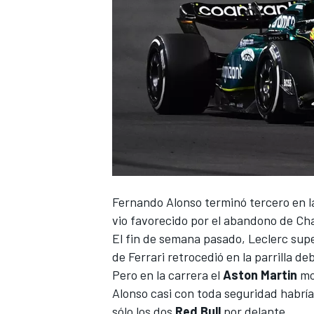
NASCAR CUP
Fernando Alonso
terminó tercero en l
vio favorecido por el abandono de
Cha
El fin de semana pasado, Leclerc supe
de
Ferrari
retrocedió en la parrilla de
Pero en la carrera el
Aston Martin
mo
Alonso casi con toda seguridad habría
sólo los dos
Red Bull
por delante.