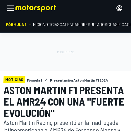
FÓRMULA 1
INICIO
NOTICIAS
CALENDARIO
RESULTADOS
CLASIFICAC
NOTICIAS
Fórmula 1
Presentación Aston Martin F1 2024
ASTON MARTIN F1 PRESENTA
EL AMR24 CON UNA "FUERTE
EVOLUCIÓN"
Aston Martin Racing presentó en la madrugada
latinoamericana el AMR24 de Fernando Alonso y