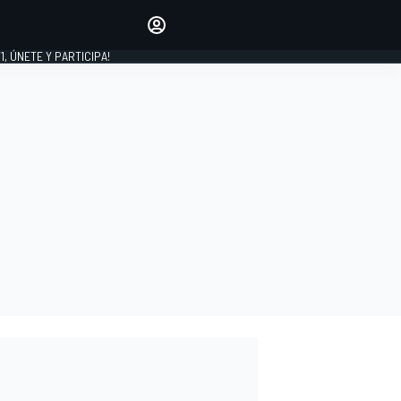
favoritos
Haz que se oiga tu voz
comentando artículos.
1, ÚNETE Y PARTICIPA!
INICIAR SESIÓN
EDICIÓN
LATINOAMÉRICA