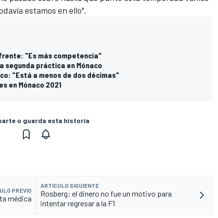
todavía estamos en ello".
l frente: "Es más competencia"
 la segunda práctica en Mónaco
aco: "Está a menos de dos décimas"
ves en Mónaco 2021
rte o guarda esta historia
ARTÍCULO SIGUIENTE
ULO PREVIO
Rosberg: el dinero no fue un motivo para
lta médica
intentar regresar a la F1