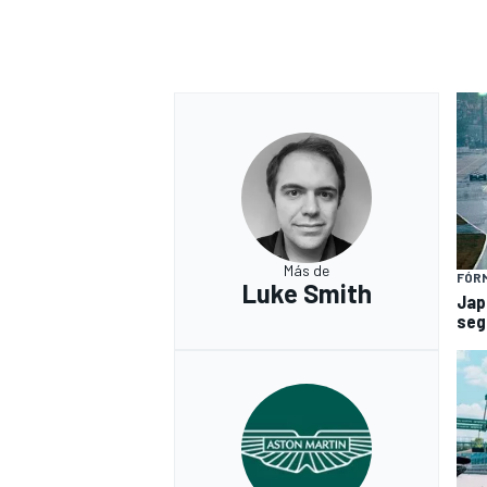
Más de
FÓRM
Luke Smith
Jap
seg