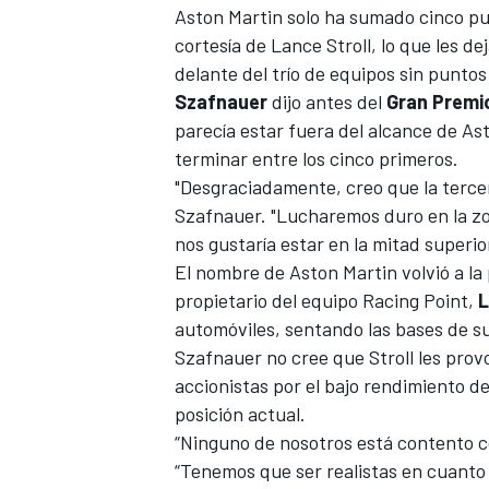
Aston Martin solo ha sumado cinco pu
FÓRMULA E
cortesía de Lance Stroll, lo que les d
delante del trío de equipos sin punto
Szafnauer
dijo antes del
Gran Premi
parecía estar fuera del alcance de A
terminar entre los cinco primeros.
"Desgraciadamente, creo que la terce
Szafnauer. "Lucharemos duro en la zo
nos gustaría estar en la mitad superio
El nombre de Aston Martin volvió a la 
propietario del equipo Racing Point,
L
automóviles, sentando las bases de s
WRC
Szafnauer no cree que Stroll les prov
accionistas por el bajo rendimiento de
posición actual.
“Ninguno de nosotros está contento co
“Tenemos que ser realistas en cuant