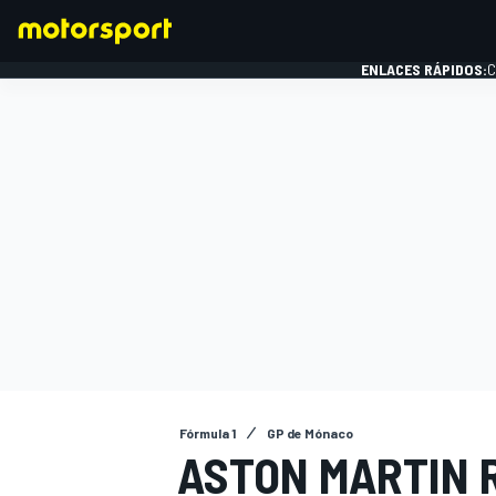
ENLACES RÁPIDOS:
C
FÓRMULA 1
Fórmula 1
GP de Mónaco
ASTON MARTIN 