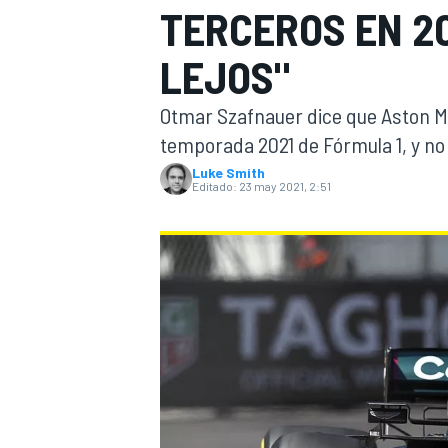
TERCEROS EN 2
INDYCAR
LEJOS"
Otmar Szafnauer dice que Aston Mar
temporada 2021 de Fórmula 1, y no
Luke Smith
Editado:
23 may 2021, 2:51
MOTOGP