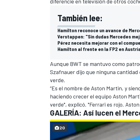
diferencie en televisión de otros coc
También lee:
Hamilton reconoce un avance de Merce
Verstappen: "Sin dudas Mercedes mej
Pérez necesita mejorar con el compue
Hamilton al frente en la FP2 en Austri
Aunque BWT se mantuvo como patrocin
Szafnauer dijo que ninguna cantidad 
verde.
“Es el nombre de Aston Martin, y sie
MÁS CATEGORÍAS
haciendo crecer el equipo Aston Mart
verde", explicó. "Ferrari es rojo. Asto
GALERÍA: Así lucen el Merc
20