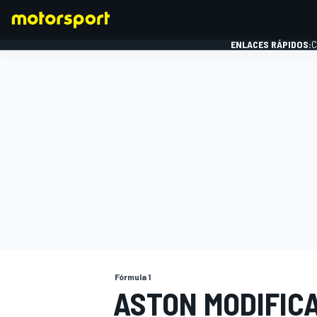
ENLACES RÁPIDOS:
C
FÓRMULA 1
Fórmula 1
ASTON MODIFIC