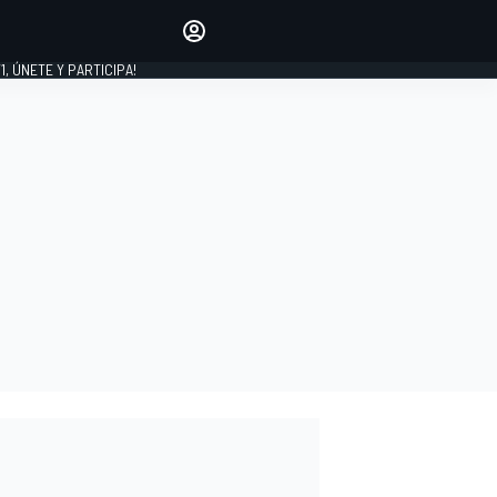
favoritos
Haz que se oiga tu voz
comentando artículos.
1, ÚNETE Y PARTICIPA!
INICIAR SESIÓN
EDICIÓN
LATINOAMÉRICA