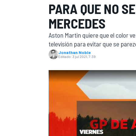
PARA QUE NO S
INDYCAR
MERCEDES
Aston Martin quiere que el color v
televisión para evitar que se pare
Jonathan Noble
Editado:
3 jul 2021, 7:39
MOTOGP