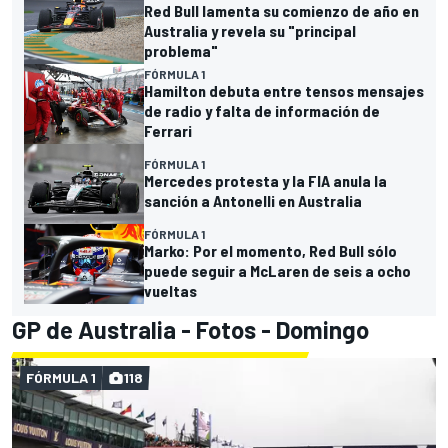
Red Bull lamenta su comienzo de año en
Australia y revela su "principal
problema"
FÓRMULA 1
Hamilton debuta entre tensos mensajes
de radio y falta de información de
Ferrari
FÓRMULA 1
Mercedes protesta y la FIA anula la
sanción a Antonelli en Australia
FÓRMULA 1
Marko: Por el momento, Red Bull sólo
puede seguir a McLaren de seis a ocho
vueltas
GP de Australia - Fotos - Domingo
FÓRMULA 1
118