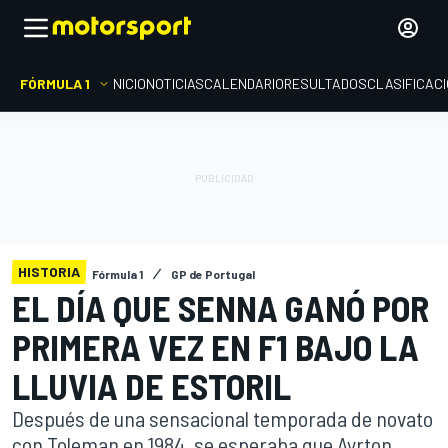
FÓRMULA 1
INICIO
NOTICIAS
CALENDARIO
RESULTADOS
CLASIFICAC
HISTORIA
Fórmula 1
GP de Portugal
EL DÍA QUE SENNA GANÓ POR
PRIMERA VEZ EN F1 BAJO LA
LLUVIA DE ESTORIL
Después de una sensacional temporada de novato
con Toleman en 1984, se esperaba que Ayrton