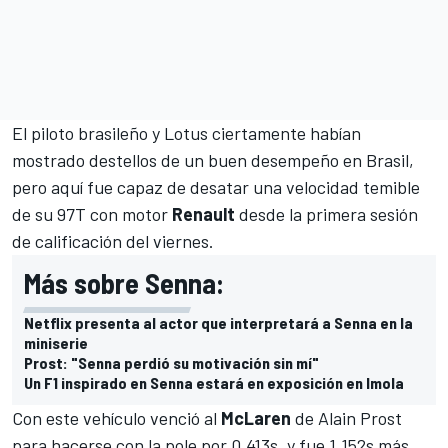
El piloto brasileño y Lotus ciertamente habían
mostrado destellos de un buen desempeño en Brasil,
pero aquí fue capaz de desatar una velocidad temible
de su 97T con motor
Renault
desde la primera sesión
de calificación del viernes.
Más sobre Senna:
Netflix presenta al actor que interpretará a Senna en la
miniserie
Prost: "Senna perdió su motivación sin mí"
Un F1 inspirado en Senna estará en exposición en Imola
Con este vehículo venció al
McLaren
de
Alain Prost
para hacerse con la pole por 0.413s, y fue 1.152s más