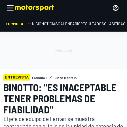
FÓRMULA 1
INICIO
NOTICIAS
CALENDARIO
RESULTADOS
CLASIFICAC
ENTREVISTA
Fórmula 1
GP de Bahrein
BINOTTO: "ES INACEPTABLE
TENER PROBLEMAS DE
FIABILIDAD"
El jefe de equipo de Ferrari se muestra
contrariado con el fallo de la unidad de potencia de