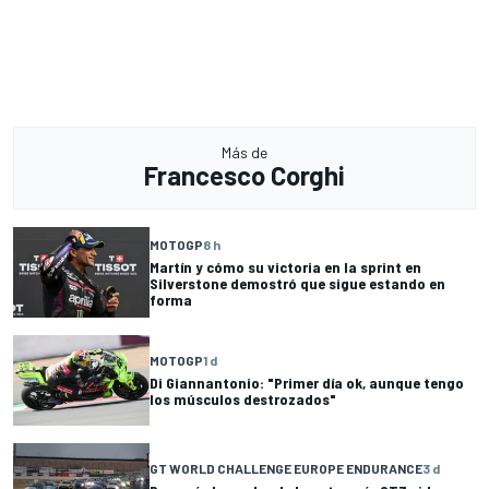
Más de
Francesco Corghi
MOTOGP
8 h
Martín y cómo su victoria en la sprint en
Silverstone demostró que sigue estando en
forma
MOTOGP
1 d
Di Giannantonio: "Primer día ok, aunque tengo
los músculos destrozados"
GT WORLD CHALLENGE EUROPE ENDURANCE
3 d