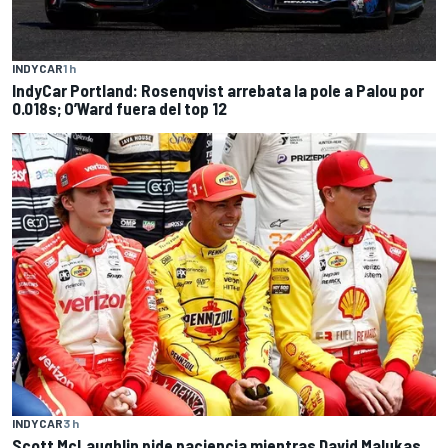
INDYCAR
1 h
IndyCar Portland: Rosenqvist arrebata la pole a Palou por
0.018s; O’Ward fuera del top 12
INDYCAR
3 h
Scott McLaughlin pide paciencia mientras David Malukas