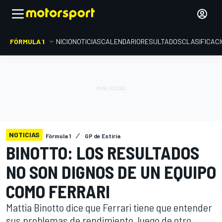
FÓRMULA 1
INICIO
NOTICIAS
CALENDARIO
RESULTADOS
CLASIFICAC
NOTICIAS
Fórmula 1
GP de Estiria
BINOTTO: LOS RESULTADOS
NO SON DIGNOS DE UN EQUIPO
COMO FERRARI
Mattia Binotto dice que Ferrari tiene que entender
sus problemas de rendimiento, luego de otro