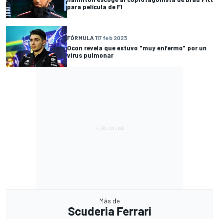
para película de F1
FÓRMULA 1
17 feb 2023
Ocon revela que estuvo "muy enfermo" por un
virus pulmonar
Más de
Scuderia Ferrari