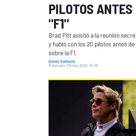
PILOTOS ANTES
INDYCAR
"F1"
Brad Pitt asistió a la reunión secr
y habló con los 20 pilotos antes d
sobre la F1.
Emily Selleck
Publicado:
29 may 2025, 15:26
MOTOGP