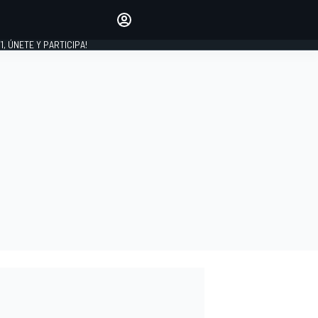
favoritos
Haz que se oiga tu voz
comentando artículos.
1, ÚNETE Y PARTICIPA!
INICIAR SESIÓN
EDICIÓN
LATINOAMÉRICA