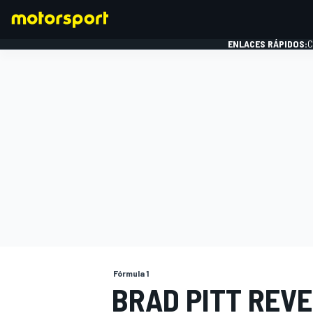
ENLACES RÁPIDOS:
C
FÓRMULA 1
Fórmula 1
BRAD PITT REV