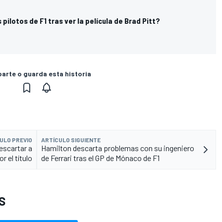
 pilotos de F1 tras ver la película de Brad Pitt?
rte o guarda esta historia
ULO PREVIO
ARTÍCULO SIGUIENTE
escartar a
Hamilton descarta problemas con su ingeniero
r el título
de Ferrari tras el GP de Mónaco de F1
S