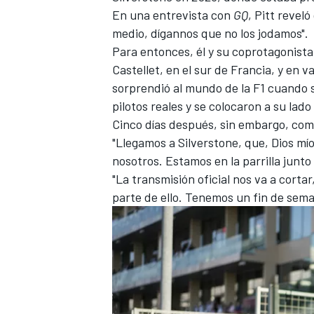
En una entrevista con
GQ
, Pitt reveló
FÓRMULA E
medio, dígannos que no los jodamos".
Para entonces, él y su coprotagonist
Castellet, en el sur de Francia, y en v
sorprendió al mundo de la F1 cuando sa
pilotos reales y se colocaron a su lad
Cinco días después, sin embargo, com
"Llegamos a Silverstone, que, Dios mío
nosotros. Estamos en la parrilla junto 
"La transmisión oficial nos va a cort
parte de ello. Tenemos un fin de sema
WRC