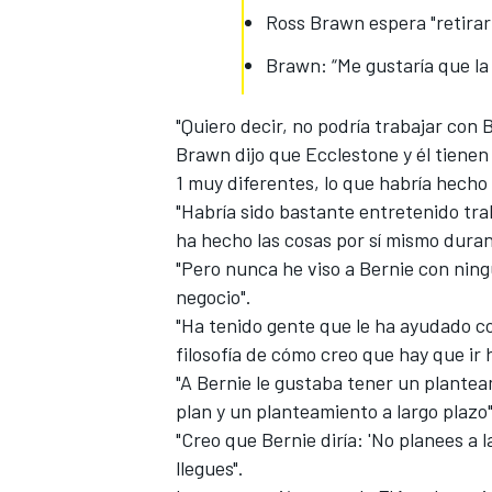
Ross Brawn espera "retirar"
FÓRMULA E
Brawn: “Me gustaría que l
"Quiero decir, no podría trabajar con
Brawn dijo que Ecclestone y él tiene
1
muy diferentes, lo que habría hecho
"Habría sido bastante entretenido tra
ha hecho las cosas por sí mismo duran
"Pero nunca he viso a Bernie con ningú
negocio".
"Ha tenido gente que le ha ayudado c
filosofía de cómo creo que hay que ir 
WRC
"A Bernie le gustaba tener un planteam
plan y un planteamiento a largo plazo
"Creo que Bernie diría: 'No planees a
llegues".