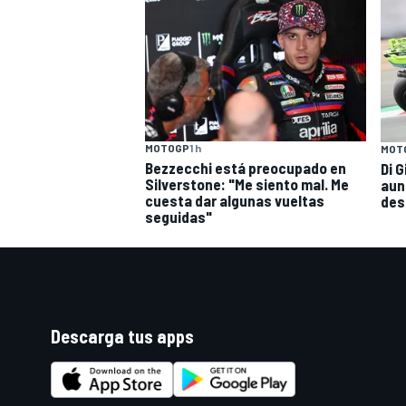
MOTOGP
1 h
MOT
Bezzecchi está preocupado en
Di 
Silverstone: "Me siento mal. Me
aun
cuesta dar algunas vueltas
des
seguidas"
Descarga tus apps