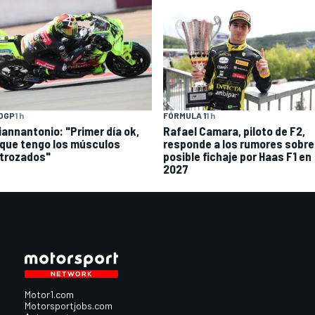
OGP
1 h
FÓRMULA 1
1 h
Giannantonio: "Primer día ok,
Rafael Camara, piloto de F2,
que tengo los músculos
responde a los rumores sobre
trozados"
posible fichaje por Haas F1 en
2027
Motor1.com
Motorsportjobs.com