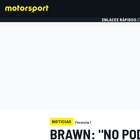
ENLACES RÁPIDOS:
C
FÓRMULA 1
NOTICIAS
Fórmula 1
BRAWN: "NO PO