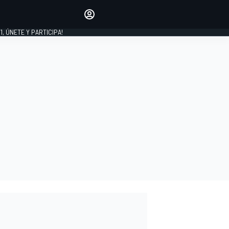
favoritos
Haz que se oiga tu voz
comentando artículos.
1, ÚNETE Y PARTICIPA!
INICIAR SESIÓN
EDICIÓN
LATINOAMÉRICA