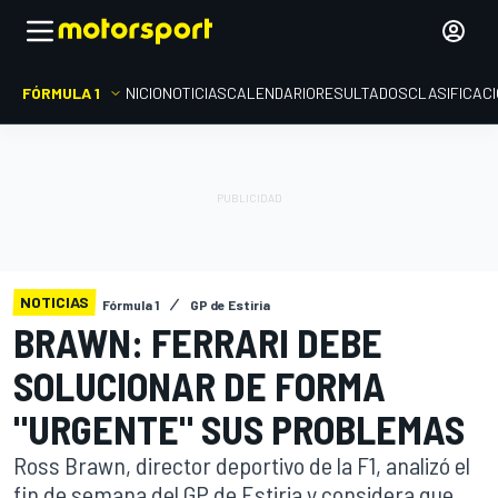
FÓRMULA 1
INICIO
NOTICIAS
CALENDARIO
RESULTADOS
CLASIFICAC
NOTICIAS
Fórmula 1
GP de Estiria
BRAWN: FERRARI DEBE
SOLUCIONAR DE FORMA
"URGENTE" SUS PROBLEMAS
Ross Brawn, director deportivo de la F1, analizó el
fin de semana del GP de Estiria y considera que