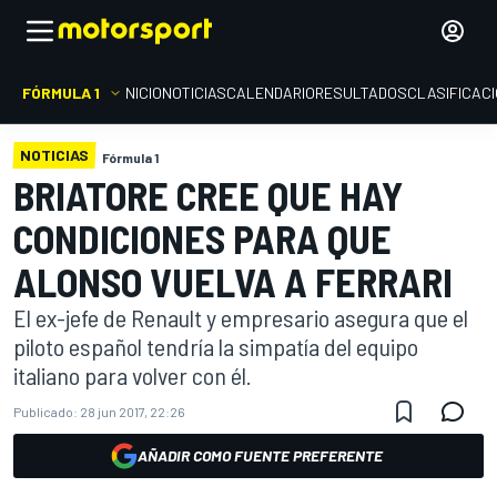
FÓRMULA 1
INICIO
NOTICIAS
CALENDARIO
RESULTADOS
CLASIFICAC
NOTICIAS
Fórmula 1
BRIATORE CREE QUE HAY
CONDICIONES PARA QUE
ALONSO VUELVA A FERRARI
El ex-jefe de Renault y empresario asegura que el
piloto español tendría la simpatía del equipo
italiano para volver con él.
Publicado:
28 jun 2017, 22:26
AÑADIR COMO FUENTE PREFERENTE