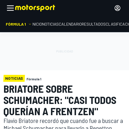
FÓRMULA 1
INICIO
NOTICIAS
CALENDARIO
RESULTADOS
CLASIFICAC
NOTICIAS
Fórmula 1
BRIATORE SOBRE
SCHUMACHER: "CASI TODOS
QUERÍAN A FRENTZEN"
Flavio Briatore recordó que cuando fue a buscar a
Michael Schumacher para llevarlo a Benetton,