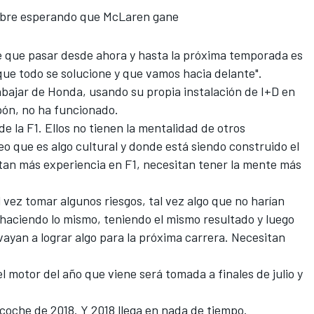
mbre esperando que McLaren gane
ne que pasar desde ahora y hasta la próxima temporada es
ue todo se solucione y que vamos hacia delante".
abajar de Honda, usando su propia instalación de I+D en
pón, no ha funcionado.
 de la
F1
. Ellos no tienen la mentalidad de otros
eo que es algo cultural y donde está siendo construido el
itan más experiencia en F1, necesitan tener la mente más
 vez tomar algunos riesgos, tal vez algo que no harían
aciendo lo mismo, teniendo el mismo resultado y luego
vayan a lograr algo para la próxima carrera. Necesitan
 motor del año que viene será tomada a finales de julio y
coche de 2018. Y 2018 llega en nada de tiempo.