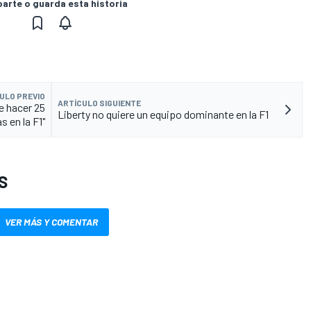
rte o guarda esta historia
ULO PREVIO
ARTÍCULO SIGUIENTE
e hacer 25
Liberty no quiere un equipo dominante en la F1
s en la F1"
S
VER MÁS Y COMENTAR