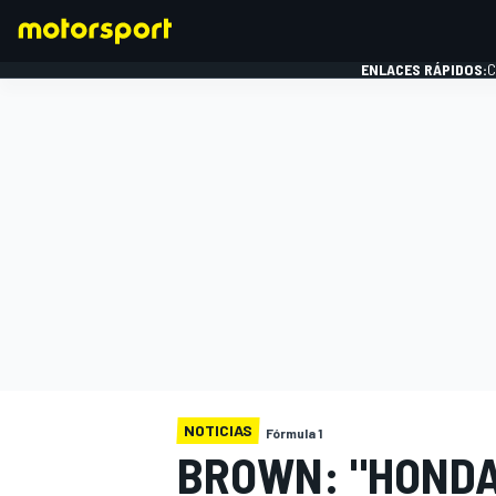
ENLACES RÁPIDOS:
C
FÓRMULA 1
NOTICIAS
Fórmula 1
BROWN: "HONDA