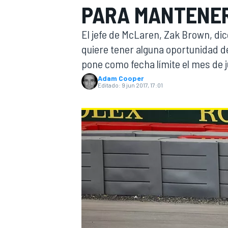
PARA MANTENER
INDYCAR
El jefe de McLaren, Zak Brown, di
quiere tener alguna oportunidad d
pone como fecha límite el mes de j
Adam Cooper
Editado:
9 jun 2017, 17:01
MOTOGP