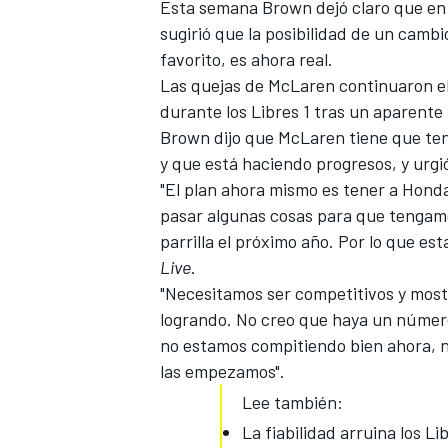
Esta semana Brown dejó claro que en
FÓRMULA E
sugirió que la posibilidad de un cam
favorito, es ahora real.
Las quejas de
McLaren
continuaron el
durante los Libres 1 tras un aparent
Brown dijo que McLaren tiene que ten
y que está haciendo progresos, y urgi
"
El plan ahora mismo
es tener a Honda
pasar algunas cosas para que tengamos
parrilla el próximo año. Por lo que es
Live
.
"Necesitamos ser competitivos y most
logrando. No creo que haya un número 
WRC
no estamos compitiendo bien ahora, n
las empezamos".
Lee también:
La fiabilidad arruina los Li