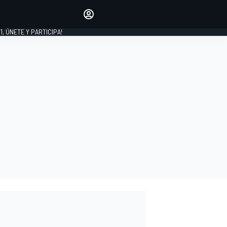
favoritos
Haz que se oiga tu voz
comentando artículos.
1, ÚNETE Y PARTICIPA!
INICIAR SESIÓN
EDICIÓN
LATINOAMÉRICA