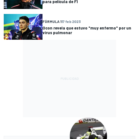
para película de F1
FÓRMULA 1
17 feb 2023
Ocon revela que estuvo "muy enfermo" por un
virus pulmonar