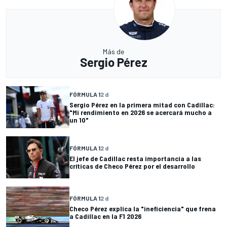
Más de
Sergio Pérez
FÓRMULA 1
2 d
Sergio Pérez en la primera mitad con Cadillac:
"Mi rendimiento en 2026 se acercará mucho a
un 10"
FÓRMULA 1
2 d
El jefe de Cadillac resta importancia a las
críticas de Checo Pérez por el desarrollo
FÓRMULA 1
2 d
Checo Pérez explica la "ineficiencia" que frena
a Cadillac en la F1 2026