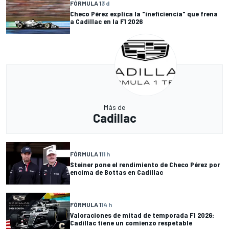
FÓRMULA 1
3 d
Checo Pérez explica la "ineficiencia" que frena
a Cadillac en la F1 2026
Más de
Cadillac
FÓRMULA 1
11 h
Steiner pone el rendimiento de Checo Pérez por
encima de Bottas en Cadillac
FÓRMULA 1
14 h
Valoraciones de mitad de temporada F1 2026:
Cadillac tiene un comienzo respetable