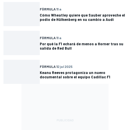
FÓRMULA 1
1 a
Cómo Wheatley quiere que Sauber aproveche el
podio de Hülkenberg en su cambio a Audi
FÓRMULA 1
1 a
Por qué la F1 echará de menos a Horner tras su
salida de Red Bull
FÓRMULA 1
2 jul 2025
Keanu Reeves protagoniza un nuevo
documental sobre el equipo Cadillac F1