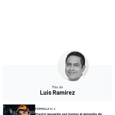
Más de
Luis Ramírez
FÓRMULA 1
4 d
Piastri recuerda con humor el episodio de