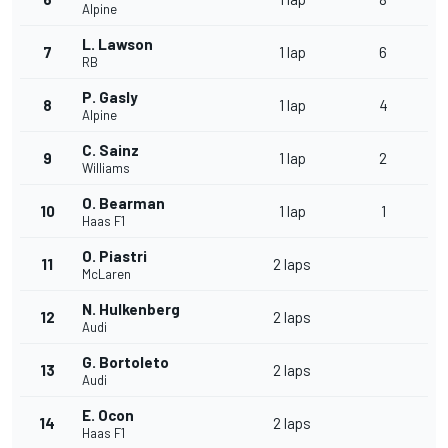
Alpine
L. Lawson
7
1 lap
6
RB
P. Gasly
8
1 lap
4
Alpine
C. Sainz
9
1 lap
2
Williams
O. Bearman
10
1 lap
1
Haas F1
O. Piastri
11
2 laps
McLaren
N. Hulkenberg
12
2 laps
Audi
G. Bortoleto
13
2 laps
Audi
E. Ocon
14
2 laps
Haas F1