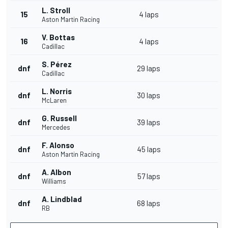
L. Stroll
15
4 laps
Aston Martin Racing
V. Bottas
16
4 laps
Cadillac
S. Pérez
dnf
29 laps
Cadillac
L. Norris
dnf
30 laps
McLaren
G. Russell
dnf
39 laps
Mercedes
F. Alonso
dnf
45 laps
Aston Martin Racing
A. Albon
dnf
57 laps
Williams
A. Lindblad
dnf
68 laps
RB