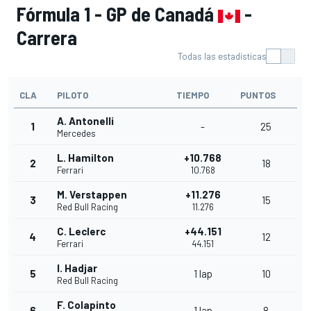
Fórmula 1 - GP de Canadá
-
Carrera
Todas las estadísticas
CLA
PILOTO
TIEMPO
PUNTOS
A. Antonelli
1
-
25
Mercedes
L. Hamilton
+10.768
2
18
Ferrari
10.768
M. Verstappen
+11.276
3
15
Red Bull Racing
11.276
C. Leclerc
+44.151
4
12
Ferrari
44.151
I. Hadjar
5
1 lap
10
Red Bull Racing
F. Colapinto
6
1 lap
8