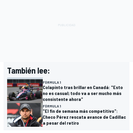
También lee:
FÓRMULA 1
Colapinto tras brillar en Canadá: "Esto
no es casual; todo va a ser mucho más
consistente ahora"
FÓRMULA 1
"El fin de semana más competitivo":
Checo Pérez rescata avance de Cadillac
a pesar del retiro