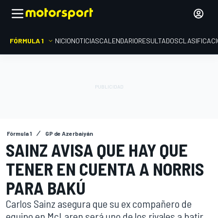
FÓRMULA 1
INICIO
NOTICIAS
CALENDARIO
RESULTADOS
CLASIFICAC
Fórmula 1
GP de Azerbaiyán
SAINZ AVISA QUE HAY QUE
TENER EN CUENTA A NORRIS
PARA BAKÚ
Carlos Sainz asegura que su ex compañero de
equipo en McLaren será uno de los rivales a batir