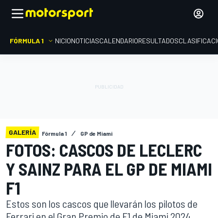
FÓRMULA 1
INICIO
NOTICIAS
CALENDARIO
RESULTADOS
CLASIFICAC
GALERÍA
Fórmula 1
GP de Miami
FOTOS: CASCOS DE LECLERC
Y SAINZ PARA EL GP DE MIAMI
F1
Estos son los cascos que llevarán los pilotos de
Ferrari en el Gran Premio de F1 de Miami 2024,