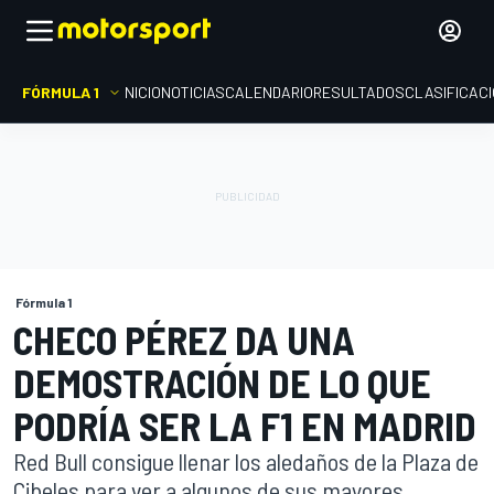
FÓRMULA 1
INICIO
NOTICIAS
CALENDARIO
RESULTADOS
CLASIFICAC
Fórmula 1
CHECO PÉREZ DA UNA
DEMOSTRACIÓN DE LO QUE
PODRÍA SER LA F1 EN MADRID
Red Bull consigue llenar los aledaños de la Plaza de
Cibeles para ver a algunos de sus mayores