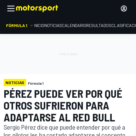
FÓRMULA 1
INICIO
NOTICIAS
CALENDARIO
RESULTADOS
CLASIFICAC
NOTICIAS
Fórmula 1
PÉREZ PUEDE VER POR QUÉ
OTROS SUFRIERON PARA
ADAPTARSE AL RED BULL
Sergio Pérez dice que puede entender por qué a
los pilotos les ha costado adaptarse al concepto