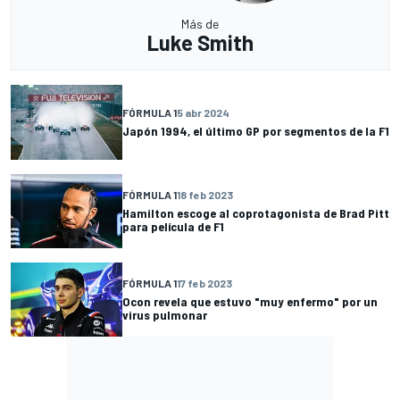
Más de
Luke Smith
FÓRMULA 1
5 abr 2024
Japón 1994, el último GP por segmentos de la F1
FÓRMULA 1
18 feb 2023
Hamilton escoge al coprotagonista de Brad Pitt
para película de F1
FÓRMULA 1
17 feb 2023
Ocon revela que estuvo "muy enfermo" por un
virus pulmonar