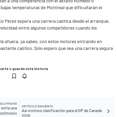
tan a una competencia con el asfalto húmedo o
ajas temperaturas de Montreal que dificultarán el
co Pérez espera una carrera caótica desde el arranque,
 velocidad entre algunos competidores cuando los
allá afuera, ya sabes, con estos motores entrando en
 bastante caótico. Solo espero que sea una carrera segura
rte o guarda esta historia
ULO PREVIO
ARTÍCULO SIGUIENTE
 evita una
Así vivimos clasificación para el GP de Canadá
testimonio
2026