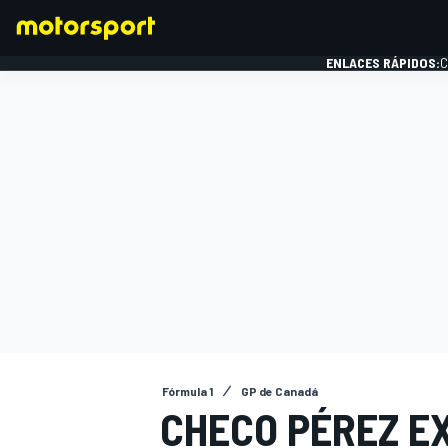
ENLACES RÁPIDOS:
C
FÓRMULA 1
Fórmula 1
GP de Canadá
CHECO PÉREZ EX