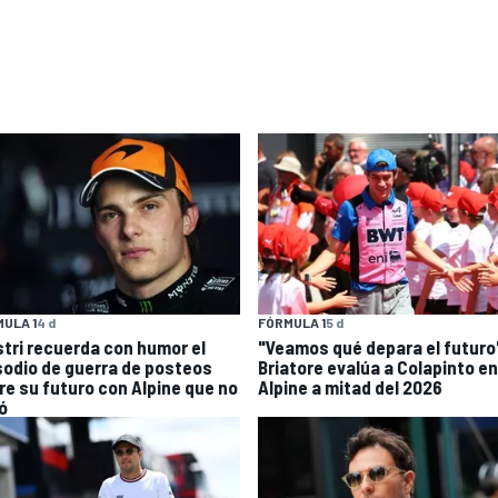
ULA 1
4 d
FÓRMULA 1
5 d
stri recuerda con humor el
"Veamos qué depara el futuro
sodio de guerra de posteos
Briatore evalúa a Colapinto en
re su futuro con Alpine que no
Alpine a mitad del 2026
ó