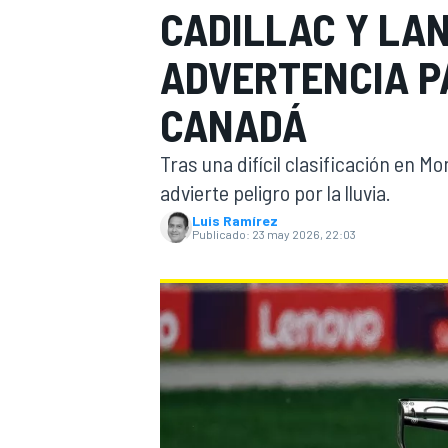
CADILLAC Y LA
INDYCAR
ADVERTENCIA P
CANADÁ
Tras una difícil clasificación en Mo
advierte peligro por la lluvia.
Luis Ramírez
Publicado:
23 may 2026, 22:03
MOTOGP