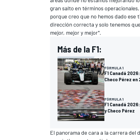
áreas donde no estamos mejorando lo 
gran salto en términos operacionales,
porque creo que no hemos dado ese ti
dirección correcta y solo tenemos que
mejor, mejor y mejor".
Más de la F1:
FÓRMULA 1
F1 Canadá 2026: 
Checo Pérez en 
FÓRMULA 1
F1 Canadá 2026: 
y Checo Pérez
El panorama de cara a la carrera del 