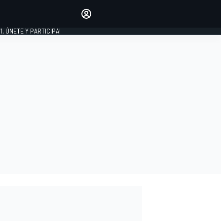
favoritos
Haz que se oiga tu voz
comentando artículos.
1, ÚNETE Y PARTICIPA!
INICIAR SESIÓN
EDICIÓN
LATINOAMÉRICA