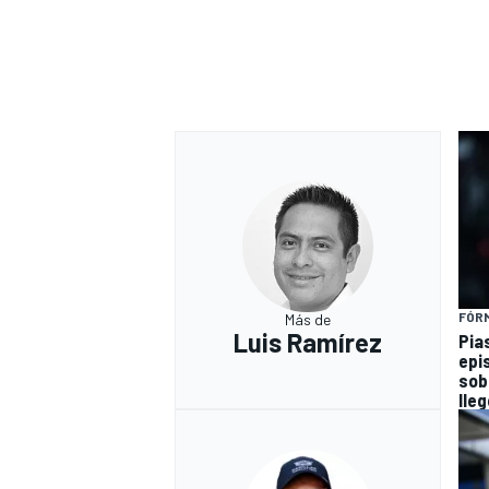
FÓRM
Más de
Luis Ramírez
Pia
epi
sob
lleg