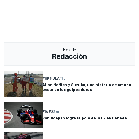
Más de
Redacción
FÓRMULA 1
1 d
Allan McNish y Suzuka, una historia de amor a
pesar de los golpes duros
FIA F2
2 m
Van Hoepen logra la pole de la F2 en Canadá