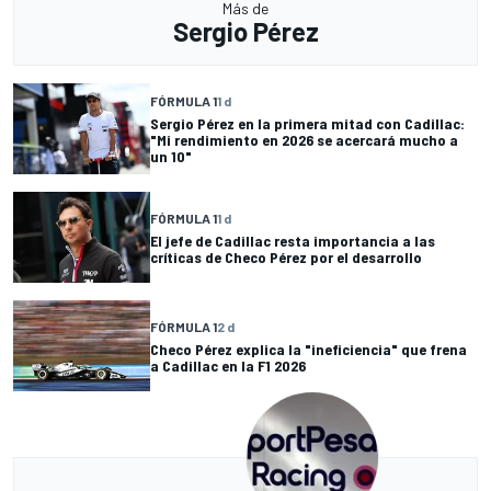
Más de
Sergio Pérez
FÓRMULA 1
1 d
Sergio Pérez en la primera mitad con Cadillac:
"Mi rendimiento en 2026 se acercará mucho a
un 10"
FÓRMULA 1
1 d
El jefe de Cadillac resta importancia a las
críticas de Checo Pérez por el desarrollo
FÓRMULA 1
2 d
Checo Pérez explica la "ineficiencia" que frena
a Cadillac en la F1 2026