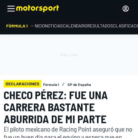
FÓRMULA 1
INICIO
NOTICIAS
CALENDARIO
RESULTADOS
CLASIFICAC
DECLARACIONES
Fórmula 1
GP de España
CHECO PÉREZ: FUE UNA
CARRERA BASTANTE
ABURRIDA DE MI PARTE
El piloto mexicano de Racing Point aseguró que no
fue un buen día para el equipo y espera que en