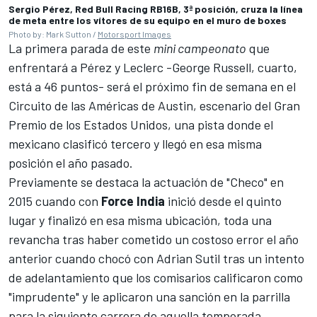
Sergio Pérez, Red Bull Racing RB16B, 3ª posición, cruza la línea
de meta entre los vítores de su equipo en el muro de boxes
Photo by: Mark Sutton /
Motorsport Images
La primera parada de este
mini campeonato
que
enfrentará a Pérez y Leclerc -George Russell, cuarto,
está a 46 puntos- será el próximo fin de semana en el
Circuito de las Américas de Austin, escenario del Gran
Premio de los Estados Unidos, una pista donde el
mexicano clasificó tercero y llegó en esa misma
posición el año pasado.
Previamente se destaca la actuación de "Checo" en
2015 cuando con
Force India
inició desde el quinto
lugar y finalizó en esa misma ubicación, toda una
revancha tras haber cometido un costoso error el año
anterior cuando chocó con
Adrian Sutil
tras un intento
de adelantamiento que los comisarios calificaron como
"imprudente" y le aplicaron una sanción en la parrilla
para la siguiente carrera de aquella temporada.