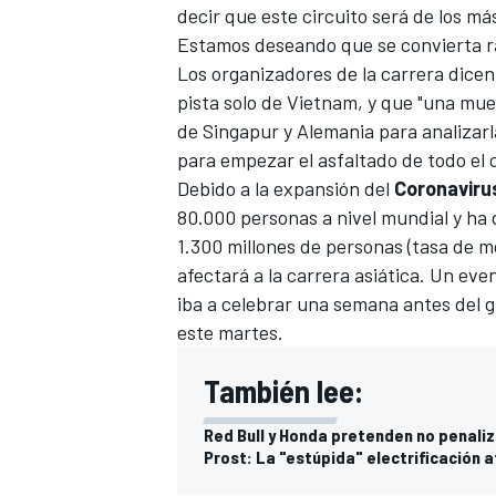
decir que este circuito será de los má
FÓRMULA E
Estamos deseando que se convierta rá
Los organizadores de la carrera dicen 
pista solo de Vietnam, y que "una mues
de Singapur y Alemania para analizarl
para empezar el asfaltado de todo el c
Debido a la expansión del
Coronaviru
80.000 personas a nivel mundial y ha
1.300 millones de personas (tasa de mo
afectará a la carrera asiática. Un ev
iba a celebrar una semana antes del 
este martes.
WRC
También lee:
Red Bull y Honda pretenden no penali
Prost: La "estúpida" electrificación a