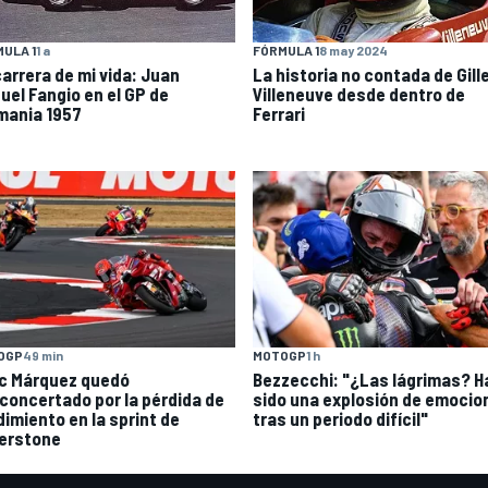
ULA 1
1 a
FÓRMULA 1
8 may 2024
carrera de mi vida: Juan
La historia no contada de Gill
uel Fangio en el GP de
Villeneuve desde dentro de
mania 1957
Ferrari
OGP
49 min
MOTOGP
1 h
c Márquez quedó
Bezzecchi: "¿Las lágrimas? H
concertado por la pérdida de
sido una explosión de emocio
dimiento en la sprint de
tras un periodo difícil"
verstone