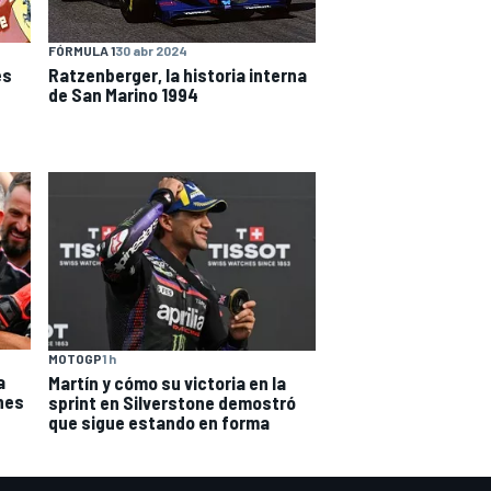
FÓRMULA 1
30 abr 2024
es
Ratzenberger, la historia interna
de San Marino 1994
MOTOGP
1 h
a
Martín y cómo su victoria en la
nes
sprint en Silverstone demostró
que sigue estando en forma