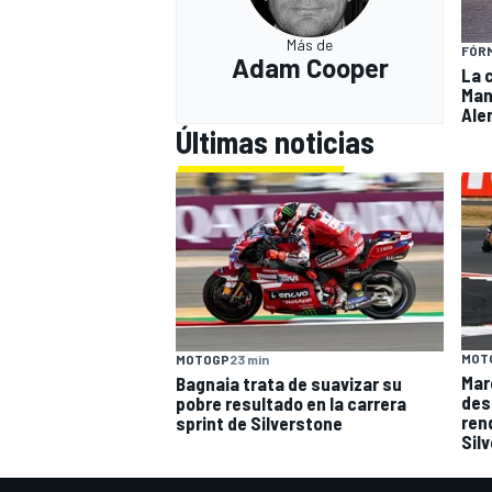
Más de
FÓRM
Adam Cooper
La 
Man
Ale
Últimas noticias
MOT
MOTOGP
23 min
Mar
Bagnaia trata de suavizar su
des
pobre resultado en la carrera
ren
sprint de Silverstone
Sil