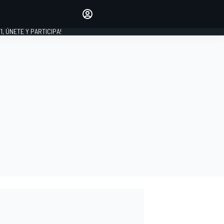
favoritos
Haz que se oiga tu voz
comentando artículos.
1, ÚNETE Y PARTICIPA!
INICIAR SESIÓN
EDICIÓN
LATINOAMÉRICA