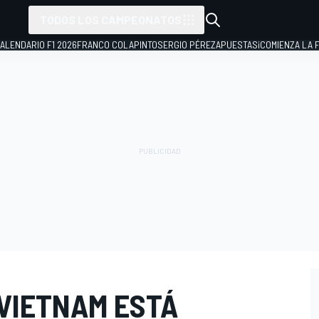
TODOS LOS CAMPEONATOS
ALENDARIO F1 2026
FRANCO COLAPINTO
SERGIO PÉREZ
APUESTAS
¡COMIENZA LA F
 VIETNAM ESTÁ