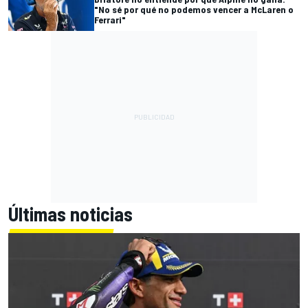
"No sé por qué no podemos vencer a McLaren o
Ferrari"
Últimas noticias