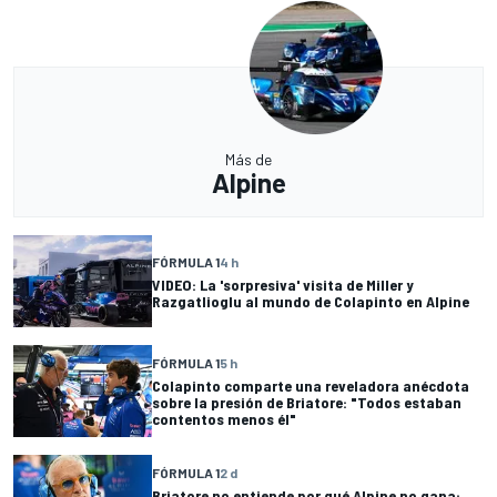
Más de
Alpine
FÓRMULA 1
4 h
VIDEO: La 'sorpresiva' visita de Miller y
Razgatlioglu al mundo de Colapinto en Alpine
FÓRMULA 1
5 h
Colapinto comparte una reveladora anécdota
sobre la presión de Briatore: "Todos estaban
contentos menos él"
FÓRMULA 1
2 d
Briatore no entiende por qué Alpine no gana: