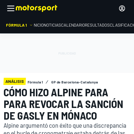
FÓRMULA 1
INICIO
NOTICIAS
CALENDARIO
RESULTADOS
CLASIFICAC
ANÁLISIS
Fórmula 1
GP de Barcelona-Catalunya
CÓMO HIZO ALPINE PARA
PARA REVOCAR LA SANCIÓN
DE GASLY EN MÓNACO
Alpine argumentó con éxito que una discrepancia
en el bucle de cronometraje estaba detrás de las