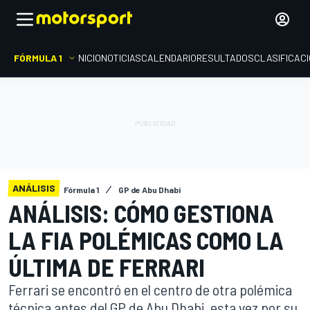
FÓRMULA 1
INICIO
NOTICIAS
CALENDARIO
RESULTADOS
CLASIFICAC
ANÁLISIS
Fórmula 1
GP de Abu Dhabi
ANÁLISIS: CÓMO GESTIONA
LA FIA POLÉMICAS COMO LA
ÚLTIMA DE FERRARI
Ferrari se encontró en el centro de otra polémica
técnica antes del GP de Abu Dhabi, esta vez por su