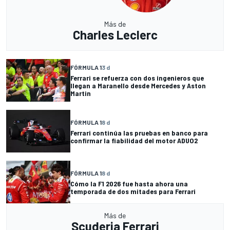
Más de
Charles Leclerc
FÓRMULA 1
3 d
Ferrari se refuerza con dos ingenieros que
llegan a Maranello desde Mercedes y Aston
Martin
FÓRMULA 1
8 d
Ferrari continúa las pruebas en banco para
confirmar la fiabilidad del motor ADUO2
FÓRMULA 1
8 d
Cómo la F1 2026 fue hasta ahora una
temporada de dos mitades para Ferrari
Más de
Scuderia Ferrari