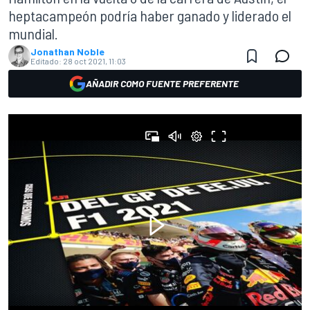
heptacampeón podría haber ganado y liderado el
mundial.
Jonathan Noble
Editado:
28 oct 2021, 11:03
AÑADIR COMO FUENTE PREFERENTE