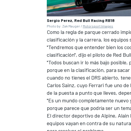
Sergio Perez, Red Bull Racing RB18
Photo by: Zak Mauger /
Motorsport Images
Como la regla de parque cerrado impi
clasificación y la carrera, los equipos
"Tendremos que entender bien los co
clasificación", dijo el piloto de Red Bull
"Todos buscan ir lo más bajo posible, 
porque en la clasificación, para sacar
cuando no tienes el DRS abierto, ten
Carlos Sainz, cuyo Ferrari fue uno de
de la puesta a punto que lleves, depen
"Es un mundo completamente nuevo y 
porque parece que podría ser un tema
El director deportivo de
Alpine
, Alai
equipos vayan en contra de su natura
para resolver el problema.