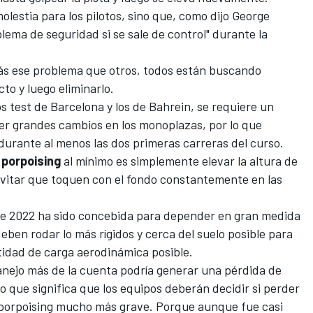
lestia para los pilotos, sino que, como dijo
George
lema de seguridad si se sale de control"
durante la
más ese problema que otros, todos están buscando
cto y luego eliminarlo.
 test de Barcelona y los de Bahrein, se requiere un
er grandes cambios en los monoplazas, por lo que
durante al menos las dos primeras carreras del curso.
l
porpoising
al mínimo es simplemente elevar la altura de
 evitar que toquen con el fondo constantemente en las
de 2022 ha sido concebida para depender en gran medida
deben rodar lo más rígidos y cerca del suelo posible para
ntidad de carga aerodinámica posible.
anejo más de la cuenta podría generar una pérdida de
o que significa que los equipos deberán decidir si perder
n porpoising mucho más grave. Porque aunque fue casi