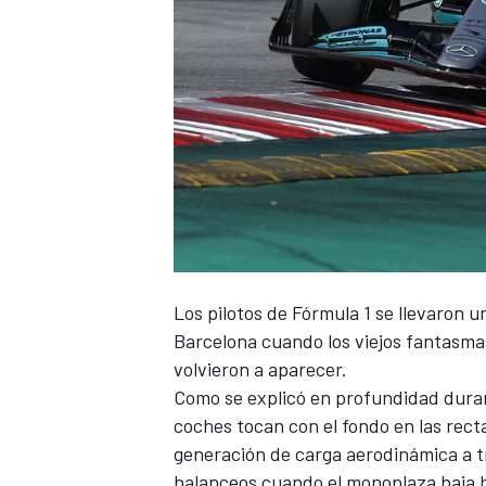
NASCAR CUP
Los pilotos de
Fórmula 1
se llevaron u
Barcelona cuando los viejos fantasmas
volvieron a aparecer.
Como se explicó en profundidad duran
coches tocan con el fondo en las rec
generación de carga aerodinámica a tr
balanceos cuando el monoplaza baja h