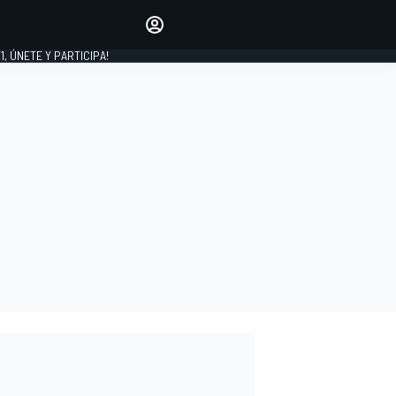
favoritos
Haz que se oiga tu voz
comentando artículos.
1, ÚNETE Y PARTICIPA!
INICIAR SESIÓN
EDICIÓN
LATINOAMÉRICA