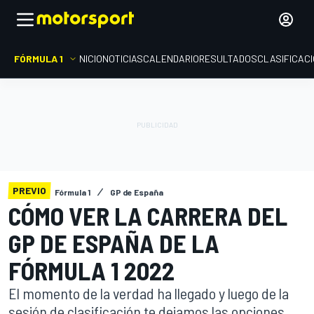
FÓRMULA 1
INICIO
NOTICIAS
CALENDARIO
RESULTADOS
CLASIFICAC
PREVIO
Fórmula 1
GP de España
CÓMO VER LA CARRERA DEL
GP DE ESPAÑA DE LA
FÓRMULA 1 2022
El momento de la verdad ha llegado y luego de la
sesión de clasificación te dejamos las opciones