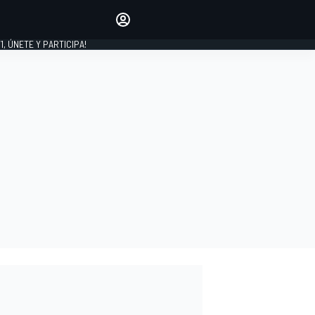
favoritos
Haz que se oiga tu voz
comentando artículos.
1, ÚNETE Y PARTICIPA!
INICIAR SESIÓN
EDICIÓN
LATINOAMÉRICA