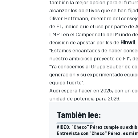
también la mejor opción para el futu
alcanzar los objetivos que se han fija
Oliver Hoffmann, miembro del consejo
de F1, indicó que el uso por parte de
LMP1 en el Campeonato del Mundo de R
decisión de apostar por los de
Hinwil
.
"Estamos encantados de haber conse
nuestro ambicioso proyecto de F1", d
"Ya conocemos al Grupo Sauber de col
generación y su experimentado equip
equipo fuerte".
MÁS CATEGORÍAS
Audi espera hacer en 2025, con un coc
unidad de potencia para 2026.
También lee:
VIDEO: "Checo" Pérez cumple su exhib
Entrevista con "Checo" Pérez: es mi 