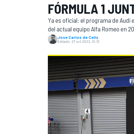
FÓRMULA 1 JUN
INDYCAR
Ya es oficial: el programa de Audi
del actual equipo Alfa Romeo en 20
Jose Carlos de Celis
Editado:
27 oct 2022, 10:13
MOTOGP