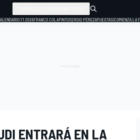
TODOS LOS CAMPEONATOS
ALENDARIO F1 2026
FRANCO COLAPINTO
SERGIO PÉREZ
APUESTAS
¡COMIENZA LA F
UDI ENTRARÁ EN LA