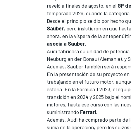
reveló a finales de agosto, en el
GP de
FÓRMULA E
temporada 2026, cuando la categoría
Desde el principio se dio por hecho q
Sauber
, pero insistieron en que hasta
ahora, en la víspera de la antepenúlti
asocia a Sauber
.
Audi fabricará su unidad de potencia
Neuburg an der Donau (Alemania), y Sa
Además, Sauber también será responsab
En la presentación de su proyecto en
trabajando en el futuro motor, aunque
estaría. En la Fórmula 1 2023, el equ
WRC
transición en 2024 y 2025 bajo el nomb
motores, hasta ese curso con las nuev
suministrando
Ferrari
.
Además, Audi ha comprado parte de la
suma de la operación, pero los suizos