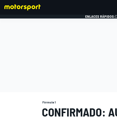
ENLACES RÁPIDOS:
C
FÓRMULA 1
Fórmula 1
CONFIRMADO: A