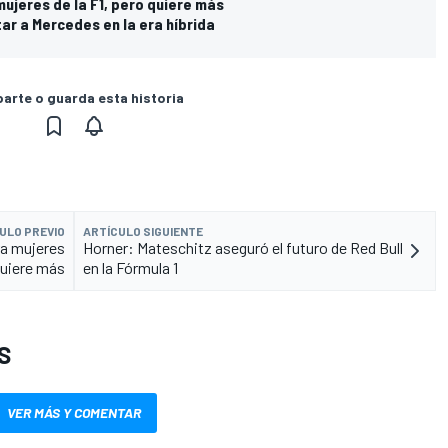
jeres de la F1, pero quiere más
ar a Mercedes en la era híbrida
rte o guarda esta historia
ULO PREVIO
ARTÍCULO SIGUIENTE
a mujeres
Horner: Mateschitz aseguró el futuro de Red Bull
 quiere más
en la Fórmula 1
S
VER MÁS Y COMENTAR