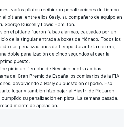
es, varios pilotos recibieron penalizaciones de tiempo
n el pitlane, entre ellos Gasly, su compañero de equipo en
i
,
George Russell
y
Lewis Hamilton
.
 en el pitlane fueron falsas alarmas, causadas por un
nicio de la singular entrada a boxes de Mónaco. Todos los
plido sus penalizaciones de tiempo durante la carrera,
una doble penalización de cinco segundos al caer la
éptimo puesto.
lpine pidió un Derecho de Revisión contra ambas
mana del Gran Premio de España los comisarios de la FIA
ones, devolviendo a Gasly su puesto en el podio. Eso
uarto lugar y también hizo bajar al Piastri de McLaren
a cumplido su penalización en pista. La semana pasada,
procedimiento de apelación.