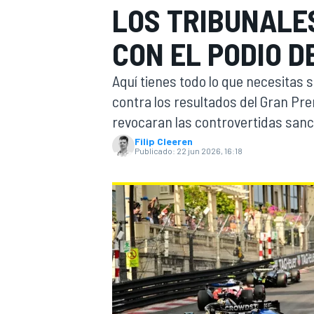
LOS TRIBUNALE
INDYCAR
CON EL PODIO D
Aquí tienes todo lo que necesitas 
contra los resultados del Gran Pr
revocaran las controvertidas sanc
Filip Cleeren
Publicado:
22 jun 2026, 16:18
MOTOGP