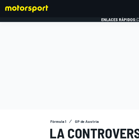
ENLACES RÁPIDOS:
C
FÓRMULA 1
Fórmula 1
GP de Austria
LA CONTROVERS