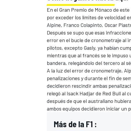
FÓRMULA E
En el Gran Premio de Mónaco de este m
por exceder los límites de velocidad e
Alpine
,
Franco Colapinto
,
Oscar Piastr
Después se supo que esas infracciones
error en el bucle de cronometraje al i
pilotos, excepto Gasly, ya habían cum
mientras que al francés se le impuso 
bandera, relegándolo del tercero al s
A la luz del error de cronometraje, A
penalizaciones y durante el fin de se
decidieron rescindir ambas penalizaci
relegó al
Isack Hadjar
de Red Bull al c
WRC
después de que el australiano hubier
ambos equipos decidieron iniciar un 
Más de la F1 :