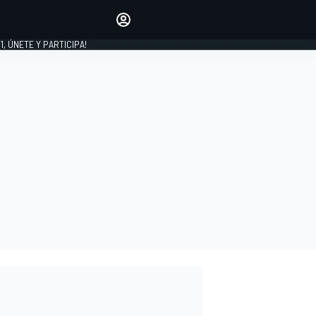
favoritos
Haz que se oiga tu voz
comentando artículos.
1, ÚNETE Y PARTICIPA!
INICIAR SESIÓN
EDICIÓN
LATINOAMÉRICA