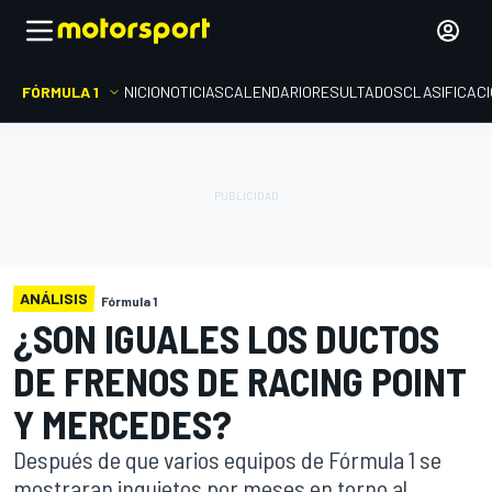
FÓRMULA 1
INICIO
NOTICIAS
CALENDARIO
RESULTADOS
CLASIFICAC
ANÁLISIS
Fórmula 1
¿SON IGUALES LOS DUCTOS
DE FRENOS DE RACING POINT
Y MERCEDES?
Después de que varios equipos de Fórmula 1 se
mostraran inquietos por meses en torno al