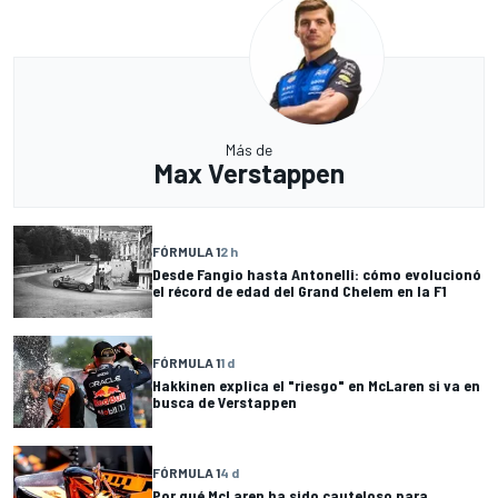
Más de
Max Verstappen
FÓRMULA 1
2 h
Desde Fangio hasta Antonelli: cómo evolucionó
el récord de edad del Grand Chelem en la F1
FÓRMULA 1
1 d
Hakkinen explica el "riesgo" en McLaren si va en
busca de Verstappen
FÓRMULA 1
4 d
Por qué McLaren ha sido cauteloso para