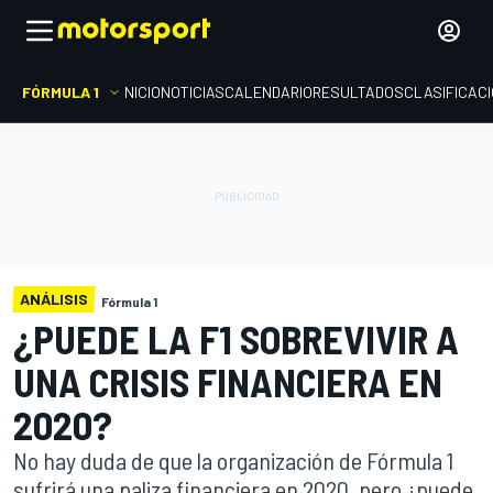
FÓRMULA 1
INICIO
NOTICIAS
CALENDARIO
RESULTADOS
CLASIFICAC
ANÁLISIS
Fórmula 1
¿PUEDE LA F1 SOBREVIVIR A
UNA CRISIS FINANCIERA EN
2020?
No hay duda de que la organización de Fórmula 1
sufrirá una paliza financiera en 2020, pero ¿puede