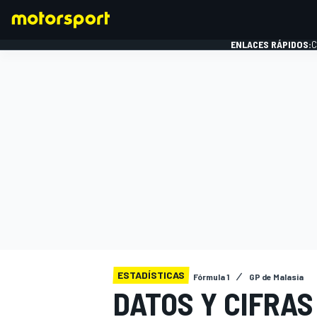
ENLACES RÁPIDOS:
C
FÓRMULA 1
ESTADÍSTICAS
Fórmula 1
GP de Malasia
DATOS Y CIFRAS