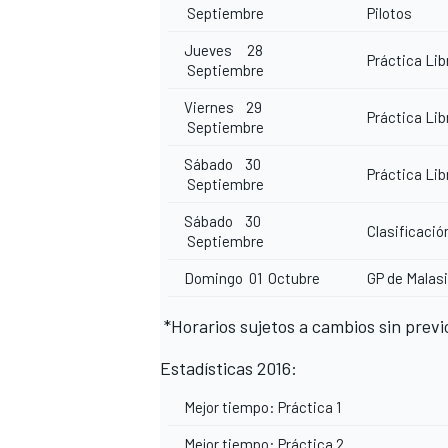
Septiembre
Pilotos
FÓRMULA E
Jueves 28
Práctica Lib
Septiembre
Viernes 29
Práctica Lib
Septiembre
Sábado 30
Práctica Lib
Septiembre
Sábado 30
Clasificació
Septiembre
Domingo 01 Octubre
GP de Malas
WRC
*Horarios sujetos a cambios sin previo
Estadísticas 2016:
Mejor tiempo: Práctica 1
Mejor tiempo: Práctica 2