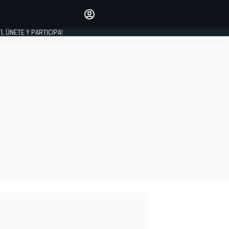
favoritos
Haz que se oiga tu voz
comentando artículos.
1, ÚNETE Y PARTICIPA!
INICIAR SESIÓN
EDICIÓN
LATINOAMÉRICA