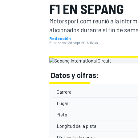
F1 EN SEPANG
INDYCAR
Motorsport.com reunió a la inform
aficionados durante el fin de sem
Redacción
Publicado:
28 sept 2017, 15:44
Datos y cifras:
Carrera
MOTOGP
Lugar
Pista
Longitud de la pista
Distancia de carrera