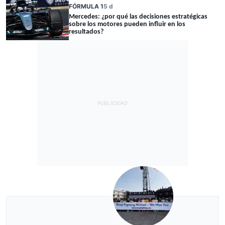
FÓRMULA 1
5 d
Mercedes: ¿por qué las decisiones estratégicas
sobre los motores pueden influir en los
resultados?