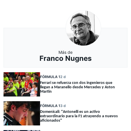
Más de
Franco Nugnes
FÓRMULA 1
2 d
Ferrari se refuerza con dos ingenieros que
llegan a Maranello desde Mercedes y Aston
Martin
FÓRMULA 1
3 d
Domenicali: "Antonelli es un activo
extraordinario para la F1 atrayendo a nuevos
aficionados"