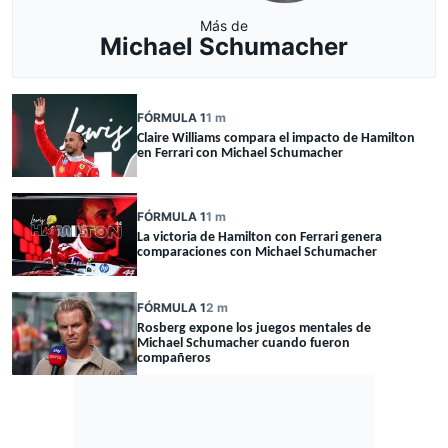
Más de
Michael Schumacher
FÓRMULA 1
1 m
Claire Williams compara el impacto de Hamilton
en Ferrari con Michael Schumacher
FÓRMULA 1
1 m
La victoria de Hamilton con Ferrari genera
comparaciones con Michael Schumacher
FÓRMULA 1
2 m
Rosberg expone los juegos mentales de
Michael Schumacher cuando fueron
compañeros