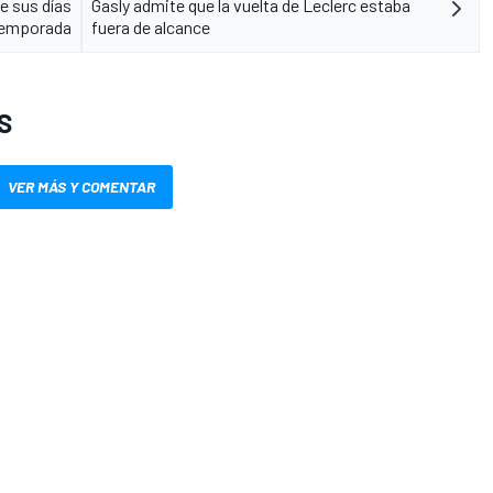
e sus días
Gasly admite que la vuelta de Leclerc estaba
etemporada
fuera de alcance
S
VER MÁS Y COMENTAR