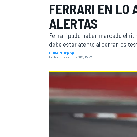
FERRARI EN LO 
INDYCAR
ALERTAS
Ferrari pudo haber marcado el rit
debe estar atento al cerrar los t
Luke Murphy
Editado:
22 mar 2019, 15:35
MOTOGP