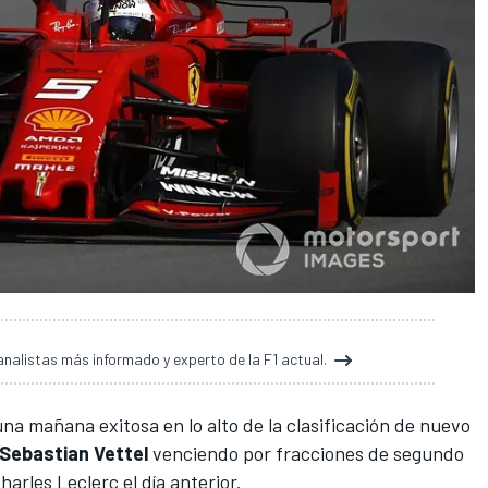
analistas más informado y experto de la F1 actual.
na mañana exitosa en lo alto de la clasificación de nuevo
Sebastian Vettel
venciendo por fracciones de segundo
rles Leclerc el día anterior.