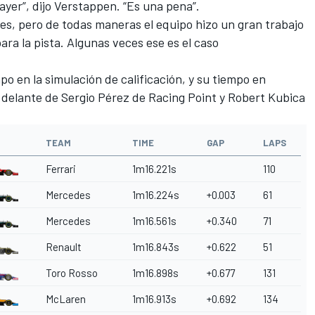
ayer”, dijo Verstappen. “Es una pena”.
es, pero de todas maneras el equipo hizo un gran trabajo
para la pista. Algunas veces ese es el caso
mpo en la simulación de calificación, y su tiempo en
delante de Sergio Pérez de Racing Point y Robert Kubica
TEAM
TIME
GAP
LAPS
Ferrari
1m16.221s
110
Mercedes
1m16.224s
+0.003
61
Mercedes
1m16.561s
+0.340
71
Renault
1m16.843s
+0.622
51
Toro Rosso
1m16.898s
+0.677
131
McLaren
1m16.913s
+0.692
134