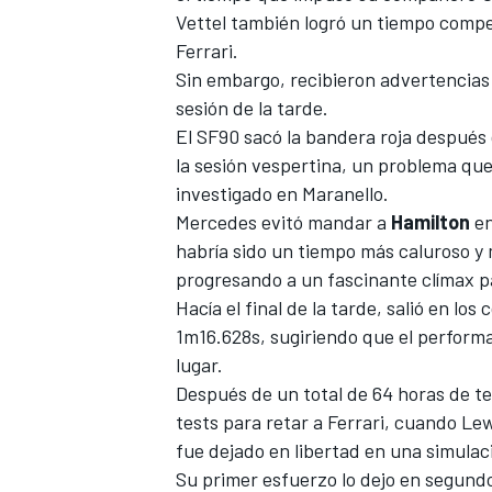
Vettel también logró un tiempo compet
FÓRMULA E
Ferrari.
Sin embargo, recibieron advertencias 
sesión de la tarde.
El SF90 sacó la bandera roja después 
la sesión vespertina, un problema que 
investigado en Maranello.
Mercedes evitó mandar a
Hamilton
en
habría sido un tiempo más caluroso y 
progresando a un fascinante clímax pa
Hacía el final de la tarde, salió en l
1m16.628s, sugiriendo que el performa
WRC
lugar.
Después de un total de 64 horas de tes
tests para retar a Ferrari, cuando Le
fue dejado en libertad en una simulaci
Su primer esfuerzo lo dejo en segundo