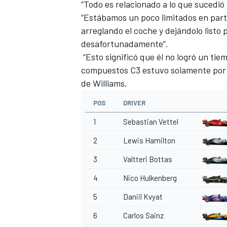
“Todo es relacionado a lo que sucedió 
“Estábamos un poco limitados en part
arreglando el coche y dejándolo listo 
desafortunadamente”.
“Esto significó que él no logró un tie
compuestos C3 estuvo solamente por 
de Williams.
POS
DRIVER
1
Sebastian Vettel
2
Lewis Hamilton
MÁS CATEGORÍAS
3
Valtteri Bottas
4
Nico Hulkenberg
5
Daniil Kvyat
6
Carlos Sainz