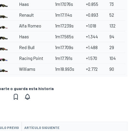
Haas
1m17.076s
+0.855
73
Renault
1m17.114s
+0.893
52
Alfa Romeo
1m17.239s
+1.018
132
Haas
1m17.565s
+1.344
94
Red Bull
1m17.709s
+1.488
29
Racing Point
1m17.791s
+1.570
104
Williams
1m18.993s
+2.772
90
rte o guarda esta historia
ULO PREVIO
ARTÍCULO SIGUIENTE