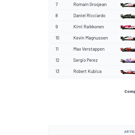
7
Romain Grosjean
8
Daniel Ricciardo
9
Kimi Raikkonen
10
Kevin Magnussen
11
Max Verstappen
12
Sergio Perez
13
Robert Kubica
Compa
ARTÍC