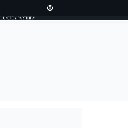
favoritos
Haz que se oiga tu voz
comentando artículos.
1, ÚNETE Y PARTICIPA!
INICIAR SESIÓN
EDICIÓN
LATINOAMÉRICA