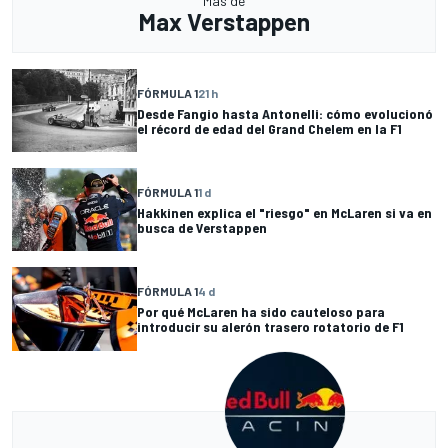
Más de
Max Verstappen
FÓRMULA 1
21 h
Desde Fangio hasta Antonelli: cómo evolucionó
el récord de edad del Grand Chelem en la F1
FÓRMULA 1
1 d
Hakkinen explica el "riesgo" en McLaren si va en
busca de Verstappen
FÓRMULA 1
4 d
Por qué McLaren ha sido cauteloso para
introducir su alerón trasero rotatorio de F1