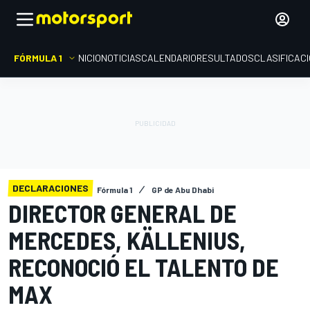
FÓRMULA 1
INICIO
NOTICIAS
CALENDARIO
RESULTADOS
CLASIFICAC
DECLARACIONES
Fórmula 1
GP de Abu Dhabi
DIRECTOR GENERAL DE
MERCEDES, KÄLLENIUS,
RECONOCIÓ EL TALENTO DE
MAX