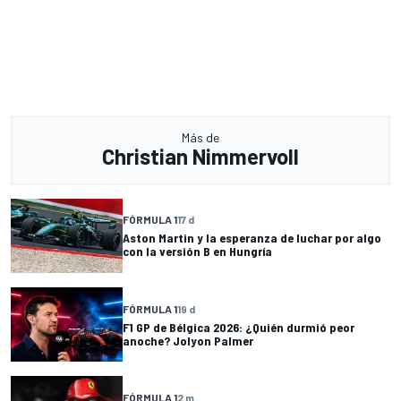
Más de
Christian Nimmervoll
FÓRMULA 1
17 d
Aston Martin y la esperanza de luchar por algo
con la versión B en Hungría
FÓRMULA 1
19 d
F1 GP de Bélgica 2026: ¿Quién durmió peor
anoche? Jolyon Palmer
FÓRMULA 1
2 m