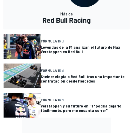
Más de
Red Bull Racing
FÓRMULA 1
5 d
Leyendas de la F1 analizan el futuro de Max
Verstappen en Red Bull
FÓRMULA 1
5 d
Steiner elogia a Red Bull tras una importante
contratación desde Mercedes
FÓRMULA 1
6 d
Verstappen y su futuro en F1 "podría dejarlo
fácilmente, pero me encanta correr"