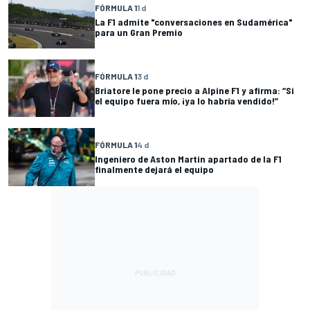
FÓRMULA 1
1 d
La F1 admite "conversaciones en Sudamérica"
para un Gran Premio
FÓRMULA 1
3 d
Briatore le pone precio a Alpine F1 y afirma: “Si
el equipo fuera mío, ¡ya lo habría vendido!”
FÓRMULA 1
4 d
Ingeniero de Aston Martin apartado de la F1
finalmente dejará el equipo