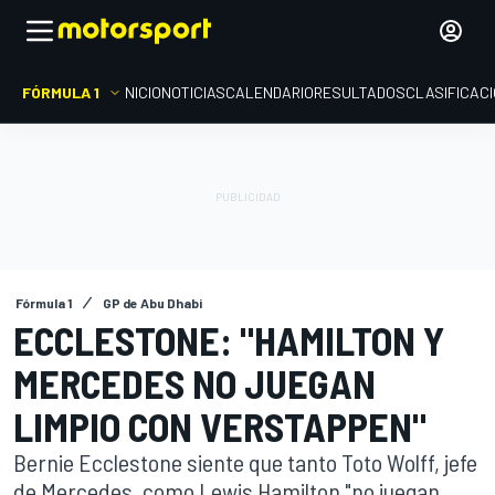
FÓRMULA 1
INICIO
NOTICIAS
CALENDARIO
RESULTADOS
CLASIFICAC
Fórmula 1
GP de Abu Dhabi
ECCLESTONE: "HAMILTON Y
MERCEDES NO JUEGAN
LIMPIO CON VERSTAPPEN"
Bernie Ecclestone siente que tanto Toto Wolff, jefe
de Mercedes, como Lewis Hamilton "no juegan