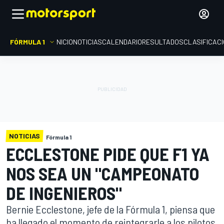
FÓRMULA 1
INICIO
NOTICIAS
CALENDARIO
RESULTADOS
CLASIFICAC
NOTICIAS
Fórmula 1
ECCLESTONE PIDE QUE F1 YA
NOS SEA UN "CAMPEONATO
DE INGENIEROS"
Bernie Ecclestone, jefe de la Fórmula 1, piensa que
ha llegado el momento de reintegrarle a los pilotos