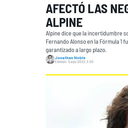
AFECTÓ LAS NE
INDYCAR
ALPINE
Alpine dice que la incertidumbre s
Fernando Alonso en la Fórmula 1 fu
garantizado a largo plazo.
Jonathan Noble
Editado:
5 ago 2022, 3:00
MOTOGP