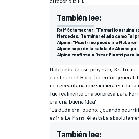
ofrecer a la F1.
También lee:
Ralf Schumacher: "Ferrari lo arruina 
Mercedes: Terminar el año como "el pr
Alpine: "Piastri no puede ir a McLaren
Alpine supo de la salida de Alonso po
Alpine confirma a Oscar Piastri para l
Hablando de ese proyecto, Szafnauer
con Laurent Rossi [director general d
nos encantaría que siguiera con la fam
fue realmente una sorpresa para Fer
era una buena idea".
"La duda era, bueno, ¿cuándo ocurrir
es ir a Le Mans, él estaba absolutamen
También lee: