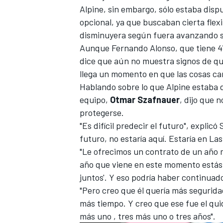
Alpine, sin embargo, sólo estaba disp
FÓRMULA E
opcional, ya que buscaban cierta flexi
disminuyera según fuera avanzando 
Aunque Fernando Alonso, que tiene 4
dice que aún no muestra signos de qu
llega un momento en que las cosas c
Hablando sobre lo que Alpine estaba d
equipo,
Otmar Szafnauer
, dijo que n
protegerse.
"Es difícil predecir el futuro", explic
futuro, no estaría aquí. Estaría en Las
"Le ofrecimos un contrato de un año m
WRC
año que viene en este momento estás 
juntos'. Y eso podría haber continuado
"Pero creo que él quería más segurid
más tiempo. Y creo que ese fue el qui
más uno , tres más uno o tres años".