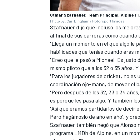
Otmar Szafnauer, Team Principal, Alpine F1,
Photo by: Carl Bingham /
Motorsport Images
Szafnauer dijo que incluso los mejore
al final de sus carreras como cuando
"Llega un momento en el que algo le pa
habilidades que tenías cuando eras más
"Creo que le pasó a Michael. Es justo
mismo piloto que a los 32 o 35 años. Y
"Para los jugadores de cricket, no es 
coordinación ojo-mano, de mover el ba
MÁS CATEGORÍAS
"Pero después de los 32, 33 o 34 años
es porque les pasa algo. Y también les 
"Así que éramos partidarios de decirle
Pero hagámoslo de año en año', y creo
Szafnauer también negó que Alonso no
programa LMDh de Alpine, en un mome