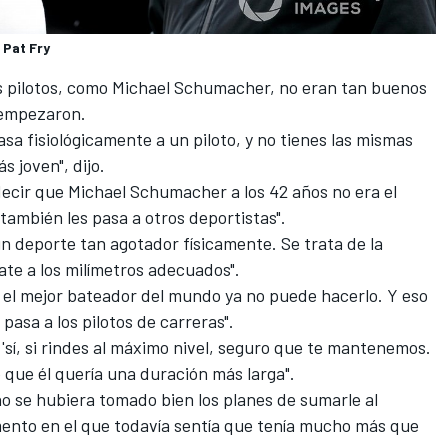
 Pat Fry
s pilotos, como
Michael Schumacher
, no eran tan buenos
 empezaron.
sa fisiológicamente a un piloto, y no tienes las mismas
 joven", dijo.
 decir que Michael Schumacher a los 42 años no era el
 también les pasa a otros deportistas".
un deporte tan agotador físicamente. Se trata de la
te a los milímetros adecuados".
, el mejor bateador del mundo ya no puede hacerlo. Y eso
pasa a los pilotos de carreras".
 'sí, si rindes al máximo nivel, seguro que te mantenemos.
 que él quería una duración más larga".
 se hubiera tomado bien los planes de sumarle al
nto en el que todavía sentía que tenía mucho más que