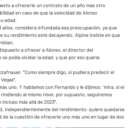
uesto a ofrecerle un contrato de un año más otro
bilidad en caso de que la velocidad de Alonso
su edad.
1 años, considera infundada esa preocupación, ya que
e su rendimiento esté decayendo, Alpine insiste en que
ambian.
ispuesto a ofrecer a Alonso, el director del
o se podía olvidar la edad, y que por eso quería
ó Szafnauer. "Como siempre digo, si pudiera predecir el
 Vegas".
ás uno. Y hablamos con Fernando y le dijimos: 'mira, si el
rindiendo al mismo nivel, por supuesto, seguiremos
 incluso más allá de 2023".
ad, independientemente del rendimiento: quiere quedarse
d de la cuestión de ofrecerle uno más uno en lugar de dos