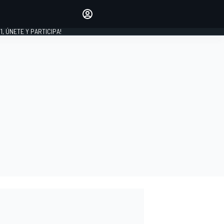
favoritos
Haz que se oiga tu voz
comentando artículos.
1, ÚNETE Y PARTICIPA!
INICIAR SESIÓN
EDICIÓN
LATINOAMÉRICA