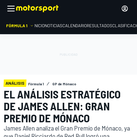
FÓRMULA 1
INICIO
NOTICIAS
CALENDARIO
RESULTADOS
CLASIFICAC
ANÁLISIS
Fórmula 1
GP de Mónaco
EL ANÁLISIS ESTRATÉGICO
DE JAMES ALLEN: GRAN
PREMIO DE MÓNACO
James Allen analiza el Gran Premio de Mónaco, ya
que Daniel Ricciardo de Red Bull logró una