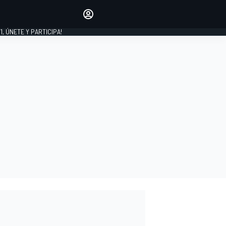
favoritos
Haz que se oiga tu voz
comentando artículos.
1, ÚNETE Y PARTICIPA!
INICIAR SESIÓN
EDICIÓN
LATINOAMÉRICA