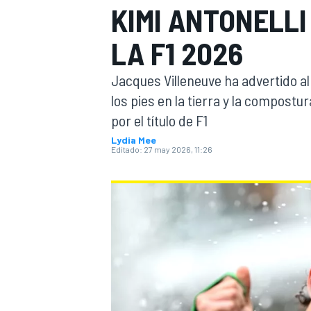
KIMI ANTONELLI
INDYCAR
LA F1 2026
Jacques Villeneuve ha advertido a
los pies en la tierra y la compostu
por el título de F1
Lydia Mee
Editado:
27 may 2026, 11:26
MOTOGP