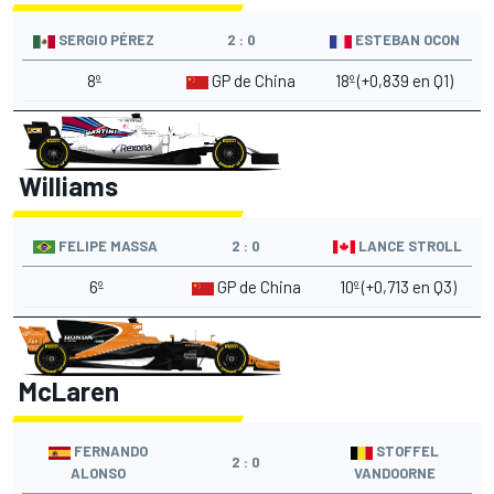
SERGIO PÉREZ
2 : 0
ESTEBAN OCON
8º
GP de China
18º (+0,839 en Q1)
Williams
FELIPE MASSA
2 : 0
LANCE STROLL
6º
GP de China
10º (+0,713 en Q3)
McLaren
FERNANDO
STOFFEL
2 : 0
ALONSO
VANDOORNE