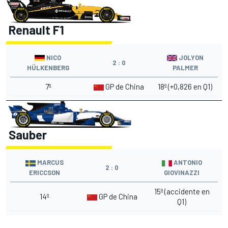
Renault F1
NICO
JOLYON
2 : 0
HÜLKENBERG
PALMER
7º
GP de China
18º (+0,826 en Q1)
Sauber
MARCUS
ANTONIO
2 : 0
ERICCSON
GIOVINAZZI
15º (accidente en
14º
GP de China
Q1)