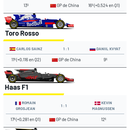
13º
GP de China
16º (+0,524 en Q1)
Toro Rosso
CARLOS SAINZ
1 : 1
DANIIL KVYAT
11º (+0,116 en Q2)
GP de China
9º
Haas F1
ROMAIN
KEVIN
1 : 1
GROSJEAN
MAGNUSSEN
17º (+0,281 en Q1)
GP de China
12º