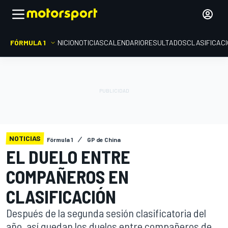
FÓRMULA 1
INICIO
NOTICIAS
CALENDARIO
RESULTADOS
CLASIFICAC
NOTICIAS
Fórmula 1
GP de China
EL DUELO ENTRE
COMPAÑEROS EN
CLASIFICACIÓN
Después de la segunda sesión clasificatoria del
año, así quedan los duelos entre compañeros de